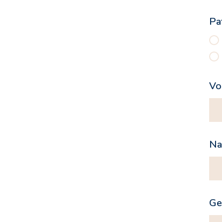
Pa
Vo
N
Ge