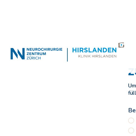
Z
Um 
fül
Be