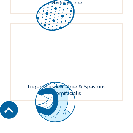
Meningeome
Trigeminusneuralgie & Spasmus
Hemifacialis